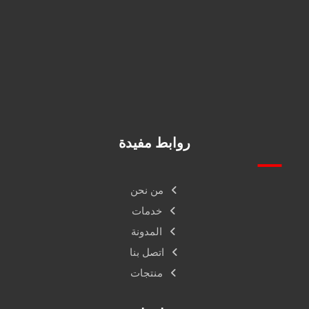
+966556185643
info@alphafire.com.sa
فرع جدة برج اوتاد الدور الرابع مكتب 410ش, البلدية حي العزيزية
روابط مفيدة
من نحن
خدمات
المدونة
اتصل بنا
منتجات