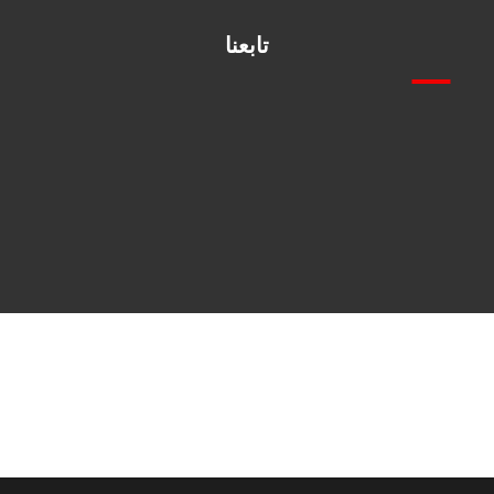
تابعنا
فيس بوك
انستقرام
اكس