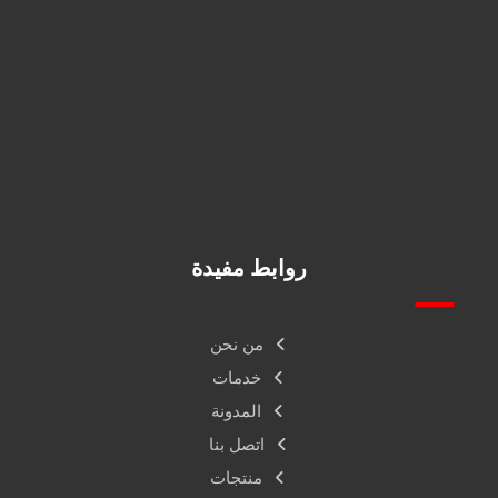
+966556185643
info@alphafire.com.sa
فرع جدة برج اوتاد الدور الرابع مكتب 410ش, البلدية حي العزيزية
روابط مفيدة
من نحن
خدمات
المدونة
اتصل بنا
منتجات